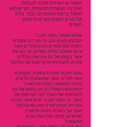
המוצר או השירות מעבר לגבולות
הסביבה הגשמית המקומית, תוך שימוש
מושכל ברשת האינטרנט, ובכך צלחו
את מבחן השנים הקריטיות ונסקו
לשמים.
ומכאן אשאל, האם יתכן כי
המתמטיקאים טעו, וכי מודלים עסקיים
ניזונים מפרמטרים רבים אחרים אשר
אינם מעולם המדע המדויק, וכי הם אלו
אשר בסופו של יום שינו את הכללים
והביאו להצלחתו או קריסתו של המיזם?
האם יתכן כי תוכנית עסקית, מקצועית
אשר תהייה, אשר שמשתנים חדשים
נכנסו למשוואה בזמן נתון ולאורך
התפתחות המודל הביאו בסופו של יום
להצלחתו של האחד לצד וקריסתו של
השני, וכי האם יתכן כי אדם אשר הבנתו
במרחב הקיברנטי (רשת האינטרנט)
זעום, אך בעזרת ניסיונו וקישוריו
האישיים, מיזמו יצלח את מבחן
התוצאה?
שמי ד"ר שני רופא, עו"ד - נושאת על