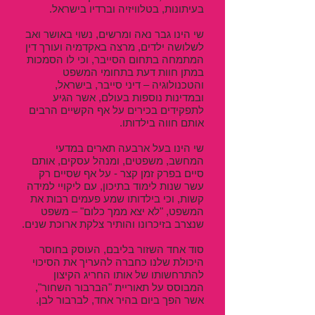
בעיתונות, בטלוויזיה וברדיו בישראל.
שי הינו גבר נאה ומרשים, נשוי באושר ואב
לשלושה ילדים, מרצה באקדמיה ועורך דין
המתמחה בתחום הסייבר, וכי לו הסמכות
במתן חוות דעת בתחומי המשפט
והטכנולוגיה – דיני סייבר, בישראל,
ובמדינות נוספות בעולם, אשר הגיע
לתפקידים בכירים על אף הקשיים הרבים
אותם חווה בילדותו.
שי הינו בעל ארבעה תארים במדעי
המחשב, משפטים, ומנהל עסקים, אותם
סיים בפרק זמן קצר - על אף שסיים רק
עשר שנות לימוד בתיכון, עם ליקויי למידה
קשות, וכי בילדותו שמע פעמים רבות את
המשפט, "לא יצא ממך כלום" – משפט
שנצרב בזיכרונו והותיר צלקת ארוכת שנים.
סוד אחד השזור בליבם, העוסק בחוסר
היכולת שלנו כחברה להעריך את הסיכוי
להתרחשותו של אותו החריג הקיצון
המבוסס על תאוריית "הברבור השחור",
אשר הפך ביום בהיר אחד, לברבור לבן.