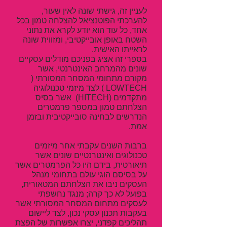
לעניין זה, גישתי שונה לאין שעור,
להערכתי הפוטנציאל להצלחה טמון בכל
אחד, כל עוד הוא יודע לקרא את נתוני
השטח באופן אובייקטיבי, ומזווית שונה
לראייתו האישית.
בספרי זה אציג בפניכם מודלים עסקיים
שונים מהמרחב האינטרנטי, אשר
מקורם מתחומי המסחר המסורתי (
LOWTECH ) לצד מיזמי טכנולוגיה
מתקדמים (HITECH) אשר בסיס
הצלחתם טמון במספר פרמטרים
הנדרשים לבחינה סובייקטיבית ובזמן
אמת.
ברבות השנים עקבתי אחר מיזמים
טכנולוגים ואינטרנטיים שונים אשר
תיאורטית, בידם היו כל הפרמטרים אשר
על בסיסם הוגי עולם בתחומי מנהל
העסקים ניבו את הצלחתם המטאורית,
בפועל לא כך קרה; מנגד נחשפתי
לעסקים מתחום המסחר המסורתי אשר
בעקבות תכנון עסקי נכון, לצד ליישום
תהליכים קפדני, יצרו אפשרות של הפצת