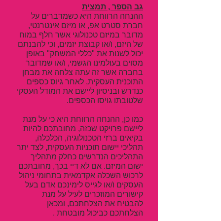
גב הספר , תמצית
ההנחה הרווחת היא כשמדברים על
חברת סטרט אפ, או מיזם אינטרנטי,
מדובר במיזם טכנולוגי אשר חלף במוח
של היזם, ו/או קבוצת יזמים, וכי להבנתם
יכול לשנות את "כללי המשחק" באופן
מסוים בעולמינו הגשמי, ו/או שמדובר
בחברה אשר זה עתה צלחה את מבחן
התוכנית העסקית, לאחר גיוס כספים
כנדרש ובניסיון ליישם את המודל העסקי
שלטובתו גויסו הכספים.
כמו כן, ההנחה הרווחת היא כי על מנת
ליישם פרויקט שכזה, מחובתכם להיות
בקיאים ברזי הטכנולוגיה, הכלכלה,
תהליכי יישום תוכניות העסקית, לצד יתר
התהליכים הנדרשים כחלק מתהליך
ישום המיזם. אם לא דיי בכך, מחובתכם
לרכוש השכלה אקדמאית בתחומי ניהול
העסקים ו/או לגייס לימינכם אדם בעל
קישורים המוזכרים לעיל על מנת
להבטיח את הצלחתכם, ומכאן
הצלחתכם כביכול מובטחת .